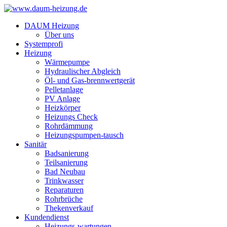
DAUM Heizung
Über uns
Systemprofi
Heizung
Wärmepumpe
Hydraulischer Abgleich
Öl- und Gas-brennwertgerät
Pelletanlage
PV Anlage
Heizkörper
Heizungs Check
Rohrdämmung
Heizungspumpen-tausch
Sanitär
Badsanierung
Teilsanierung
Bad Neubau
Trinkwasser
Reparaturen
Rohrbrüche
Thekenverkauf
Kundendienst
Heizungs-wartungen