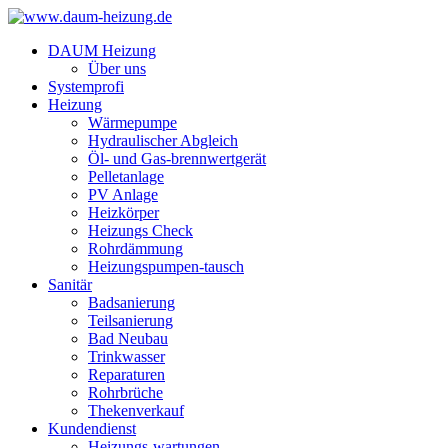
DAUM Heizung
Über uns
Systemprofi
Heizung
Wärmepumpe
Hydraulischer Abgleich
Öl- und Gas-brennwertgerät
Pelletanlage
PV Anlage
Heizkörper
Heizungs Check
Rohrdämmung
Heizungspumpen-tausch
Sanitär
Badsanierung
Teilsanierung
Bad Neubau
Trinkwasser
Reparaturen
Rohrbrüche
Thekenverkauf
Kundendienst
Heizungs-wartungen