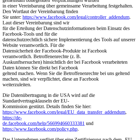
gemeinsam obliegenden Verpflichtungen wurden
in einer Vereinbarung über gemeinsame Verarbeitung festgehalten.
Den Wortlaut der Vereinbarung finden
Sie unter:
https://www.facebook.com/legal/controller_addendum
.
Laut dieser Vereinbarung sind wir
für die Erteilung der Datenschutzinformationen beim Einsatz des
Facebook-Tools und für die
datenschutzrechtlich sichere Implementierung des Tools auf unserer
Website verantwortlich. Für die
Datensicherheit der Facebook-Produkte ist Facebook
verantwortlich. Betroffenenrechte (z. B.
Auskunftsersuchen) hinsichtlich der bei Facebook verarbeiteten
Daten können Sie direkt bei Facebook
geltend machen. Wenn Sie die Betroffenenrechte bei uns geltend
machen, sind wir verpflichtet, diese an Facebook
weiterzuleiten.
Die Datenübertragung in die USA wird auf die
Standardvertragsklauseln der EU-
Kommission gestützt. Details finden Sie hier:
https://www.facebook.com/legal/EU_data_transfer_addendum
,
https://de-
de.facebook.com/help/566994660333381
und
https://www.facebook.com/policy.php
.
Das Unternehmen verfügt über eine Zertifizierung nach dem „EU-