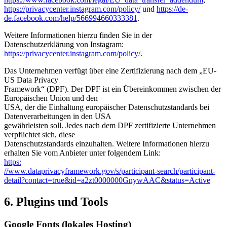
https://privacycenter.instagram.com/policy/
und
https://de-
de.facebook.com/help/566994660333381
.
Weitere Informationen hierzu finden Sie in der
Datenschutzerklärung von Instagram:
https://privacycenter.instagram.com/policy/
.
Das Unternehmen verfügt über eine Zertifizierung nach dem „EU-
US Data Privacy
Framework“ (DPF). Der DPF ist ein Übereinkommen zwischen der
Europäischen Union und den
USA, der die Einhaltung europäischer Datenschutzstandards bei
Datenverarbeitungen in den USA
gewährleisten soll. Jedes nach dem DPF zertifizierte Unternehmen
verpflichtet sich, diese
Datenschutzstandards einzuhalten. Weitere Informationen hierzu
erhalten Sie vom Anbieter unter folgendem Link:
https:
//www.dataprivacyframework.gov/s/participant-search/participant-
detail?contact=true&id=a2zt0000000GnywAAC&status=Active
6. Plugins und Tools
Google Fonts (lokales Hosting)