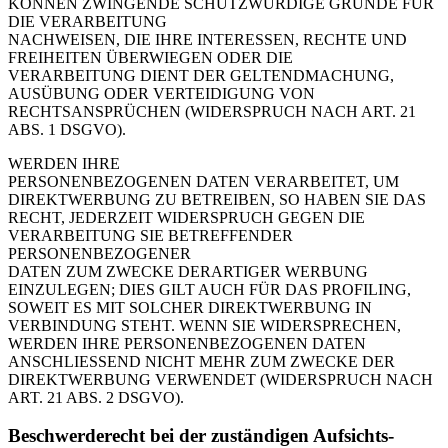
KÖNNEN ZWINGENDE SCHUTZWÜRDIGE GRÜNDE FÜR
DIE VERARBEITUNG
NACHWEISEN, DIE IHRE INTERESSEN, RECHTE UND
FREIHEITEN ÜBERWIEGEN ODER DIE
VERARBEITUNG DIENT DER GELTENDMACHUNG,
AUSÜBUNG ODER VERTEIDIGUNG VON
RECHTSANSPRÜCHEN (WIDERSPRUCH NACH ART. 21
ABS. 1 DSGVO).
WERDEN IHRE
PERSONENBEZOGENEN DATEN VERARBEITET, UM
DIREKTWERBUNG ZU BETREIBEN, SO HABEN SIE DAS
RECHT, JEDERZEIT WIDERSPRUCH GEGEN DIE
VERARBEITUNG SIE BETREFFENDER
PERSONENBEZOGENER
DATEN ZUM ZWECKE DERARTIGER WERBUNG
EINZULEGEN; DIES GILT AUCH FÜR DAS PROFILING,
SOWEIT ES MIT SOLCHER DIREKTWERBUNG IN
VERBINDUNG STEHT. WENN SIE WIDERSPRECHEN,
WERDEN IHRE PERSONENBEZOGENEN DATEN
ANSCHLIESSEND NICHT MEHR ZUM ZWECKE DER
DIREKTWERBUNG VERWENDET (WIDERSPRUCH NACH
ART. 21 ABS. 2 DSGVO).
Beschwerde­recht bei der zuständigen Aufsichts­