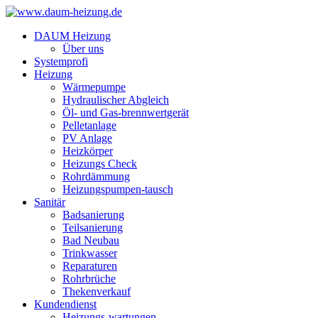
DAUM Heizung
Über uns
Systemprofi
Heizung
Wärmepumpe
Hydraulischer Abgleich
Öl- und Gas-brennwertgerät
Pelletanlage
PV Anlage
Heizkörper
Heizungs Check
Rohrdämmung
Heizungspumpen-tausch
Sanitär
Badsanierung
Teilsanierung
Bad Neubau
Trinkwasser
Reparaturen
Rohrbrüche
Thekenverkauf
Kundendienst
Heizungs-wartungen