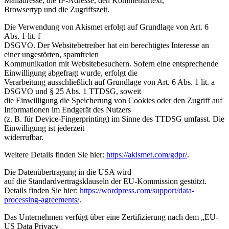
Mailadresse, die IP-Adresse, den Kommentartext,
Browsertyp und die Zugriffszeit.
Die Verwendung von Akismet erfolgt auf Grundlage von Art. 6
Abs. 1 lit. f
DSGVO. Der Websitebetreiber hat ein berechtigtes Interesse an
einer ungestörten, spamfreien
Kommunikation mit Websitebesuchern. Sofern eine entsprechende
Einwilligung abgefragt wurde, erfolgt die
Verarbeitung ausschließlich auf Grundlage von Art. 6 Abs. 1 lit. a
DSGVO und § 25 Abs. 1 TTDSG, soweit
die Einwilligung die Speicherung von Cookies oder den Zugriff auf
Informationen im Endgerät des Nutzers
(z. B. für Device-Fingerprinting) im Sinne des TTDSG umfasst. Die
Einwilligung ist jederzeit
widerrufbar.
Weitere Details finden Sie hier:
https://akismet.com/gdpr/
.
Die Datenübertragung in die USA wird
auf die Standardvertragsklauseln der EU-Kommission gestützt.
Details finden Sie hier:
https://wordpress.com/support/data-
processing-agreements/
.
Das Unternehmen verfügt über eine Zertifizierung nach dem „EU-
US Data Privacy