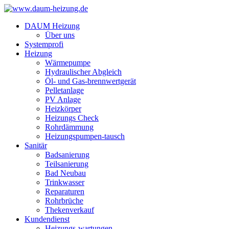
DAUM Heizung
Über uns
Systemprofi
Heizung
Wärmepumpe
Hydraulischer Abgleich
Öl- und Gas-brennwertgerät
Pelletanlage
PV Anlage
Heizkörper
Heizungs Check
Rohrdämmung
Heizungspumpen-tausch
Sanitär
Badsanierung
Teilsanierung
Bad Neubau
Trinkwasser
Reparaturen
Rohrbrüche
Thekenverkauf
Kundendienst
Heizungs-wartungen